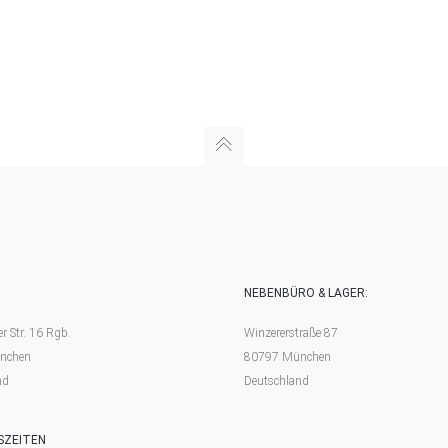
NEBENBÜRO & LAGER:
 Str. 16 Rgb.
Winzererstraße 87
nchen
80797 München
nd
Deutschland
SZEITEN