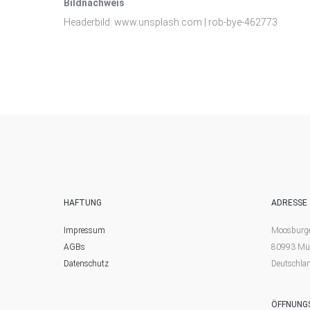
Bildnachweis
Headerbild: www.unsplash.com | rob-bye-462773
HAFTUNG
ADRESSE
Impressum
Moosburger
AGBs
80993 Mü
Datenschutz
Deutschla
ÖFFNUNG